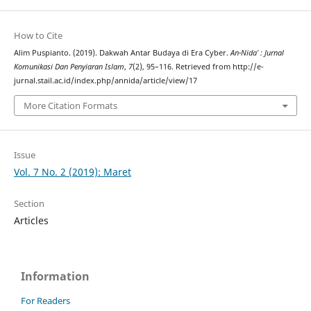
How to Cite
Alim Puspianto. (2019). Dakwah Antar Budaya di Era Cyber.
An-Nida’ : Jurnal
Komunikasi Dan Penyiaran Islam
,
7
(2), 95–116. Retrieved from http://e-
jurnal.stail.ac.id/index.php/annida/article/view/17
More Citation Formats
Issue
Vol. 7 No. 2 (2019): Maret
Section
Articles
Information
For Readers