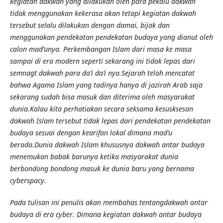
kegiatan dakwah yang dilakukan oleh para pekalu dakwah
tidak menggunakan kekerasa akan tetapi kegiatan dakwah
tersebut selalu dilakukan dengan damai, bijak dan
menggunakan pendekatan pendekatan budaya yang dianut oleh
calon mad’unya. Perkembangan Islam dari masa ke masa
sampai di era modern seperti sekarang ini tidak lepas dari
semnagt dakwah para da’i da’i nya.Sejarah telah mencatat
bahwa Agama Islam yang tadinya hanya di jazirah Arab saja
sekarang sudah bisa masuk dan diterima oleh masyarakat
dunia.Kalau kita perhatiakan secara seksama kesusksesan
dakwah Islam tersebut tidak lepas dari pendekatan pendekatan
budaya sesuai dengan kearifan lokal dimana mad’u
berada.Dunia dakwah Islam khususnya dakwah antar budaya
menemukan babak barunya ketika masyarakat dunia
berbondong bondong masuk ke dunia baru yang bernama
cyberspacy.
Pada tulisan ini penulis akan membahas tentangdakwah antar
budaya di era cyber. Dimana kegiatan dakwah antar budaya