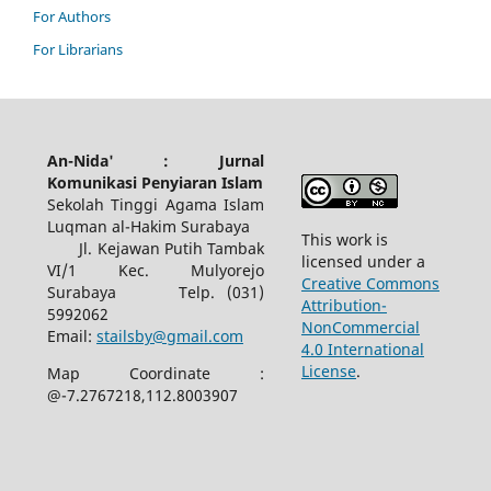
For Authors
For Librarians
An-Nida' : Jurnal
Komunikasi Penyiaran Islam
Sekolah Tinggi Agama Islam
Luqman al-Hakim Surabaya
This work is
Jl. Kejawan Putih Tambak
licensed under a
VI/1 Kec. Mulyorejo
Creative Commons
Surabaya Telp. (031)
Attribution-
5992062
NonCommercial
Email:
stailsby@gmail.com
4.0 International
License
.
Map Coordinate :
@-7.2767218,112.8003907