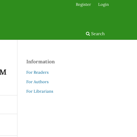
Register
Login
Search
Information
EM
For Readers
For Authors
For Librarians