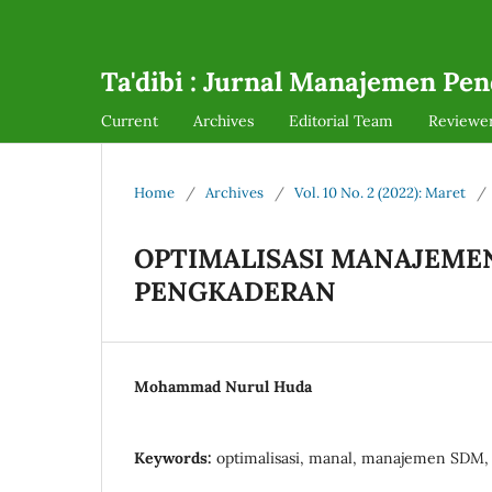
Ta'dibi : Jurnal Manajemen Pen
Current
Archives
Editorial Team
Reviewe
Home
/
Archives
/
Vol. 10 No. 2 (2022): Maret
/
OPTIMALISASI MANAJEME
PENGKADERAN
Mohammad Nurul Huda
Keywords:
optimalisasi, manal, manajemen SDM,