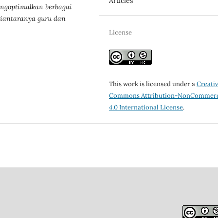
Articles
goptimalkan berbagai
diantaranya guru dan
License
This work is licensed under a
Creati
Commons Attribution-NonCommerc
4.0 International License
.