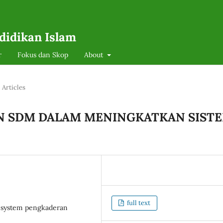
didikan Islam
r
Fokus dan Skop
About
Articles
N SDM DALAM MENINGKATKAN SIST
full text
 system pengkaderan