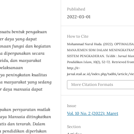
Published
2022-03-01
suatu bentuk pengakuan
How to Cite
er daya yang dapat
Mohammad Nurul Huda. (2022). OPTIMALISA
anaan fungsi dan kegiatan
MANAJEMEN SDM DALAM MENINGKATKA
ka dipergunakan secara
SISTEM PENGKADERAN.
Ta’dibi : Jurnal M
ividu, dan masyarakat
Pendidikan Islam
,
10
(2), 52–72. Retrieved fro
 pelaksanaan
http://e-
jurnal.stail.ac.id/index.php/tadibi/article/v
ya peningkatan kualitas
ka masyarakat yang sedang
More Citation Formats
er daya manusia dapat
Issue
pakan persyaratan mutlak
Vol. 10 No. 2 (2022): Maret
aya Manusia ditingkatkan
atis dan terarah. Dalam
Section
a pendidikan diperlukan