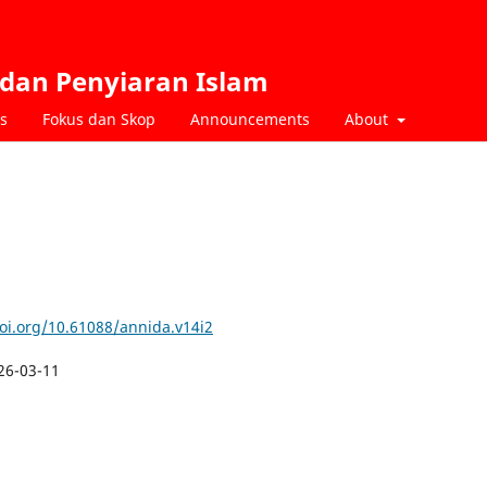
 dan Penyiaran Islam
s
Fokus dan Skop
Announcements
About
doi.org/10.61088/annida.v14i2
26-03-11