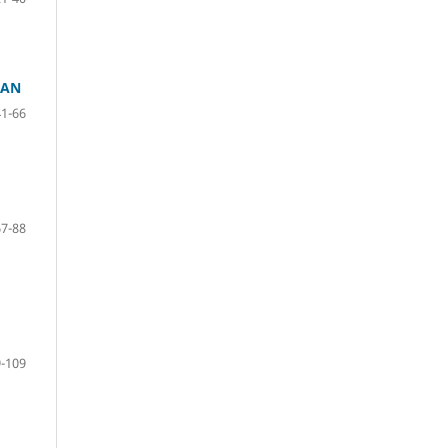
UAN
41-66
67-88
-109