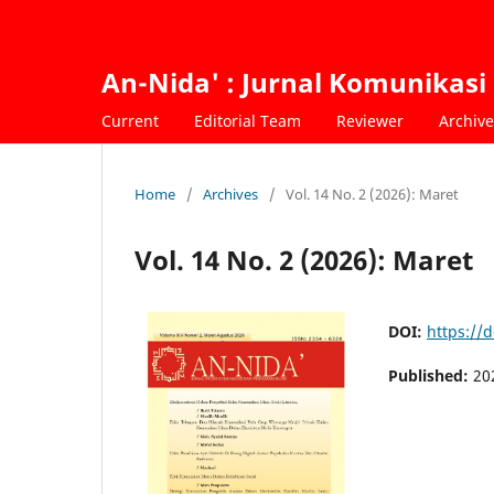
An-Nida' : Jurnal Komunikasi
Current
Editorial Team
Reviewer
Archive
Home
/
Archives
/
Vol. 14 No. 2 (2026): Maret
Vol. 14 No. 2 (2026): Maret
DOI:
https://
Published:
20