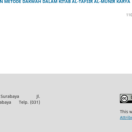
AN METODE DAKWAH DALAM KITAB AL-TAFSÎR AL-MUNÎR KARYA
110
akim Surabaya Jl.
urabaya Telp. (031)
This 
Attri