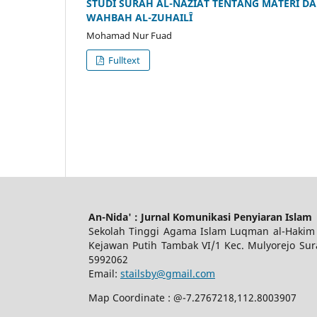
STUDI SURAH AL-NÂZIÂT TENTANG MATERI D
WAHBAH AL-ZUHAILÎ
Mohamad Nur Fuad
Fulltext
An-Nida' : Jurnal Komunikasi Penyiaran Islam
Sekolah Tinggi Agama Islam Luqman al-H
Kejawan Putih Tambak VI/1 Kec. Mulyorejo S
5992062
Email:
stailsby@gmail.com
Map Coordinate : @-7.2767218,112.8003907