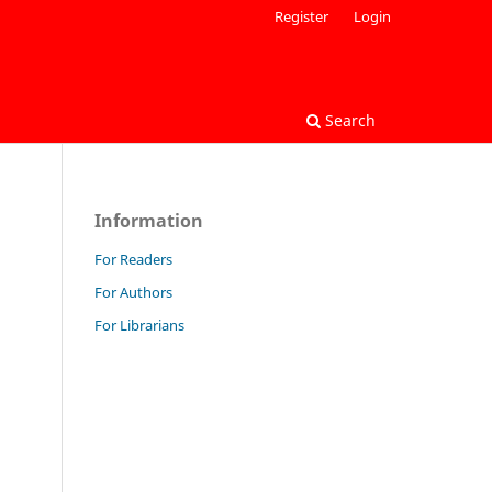
Register
Login
Search
Information
For Readers
For Authors
For Librarians